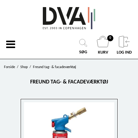
0
SØG
KURV
LOG IND
Forside
/
Shop
/
Freund tag- & facadeværktøj
FREUND TAG- & FACADEVÆRKTØJ