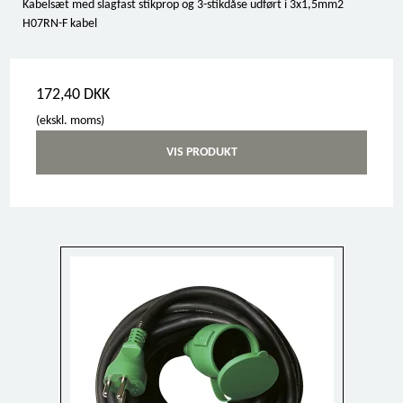
Kabelsæt med slagfast stikprop og 3-stikdåse udført i 3x1,5mm2
H07RN-F kabel
172,40 DKK
(ekskl. moms)
VIS PRODUKT