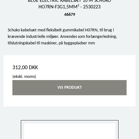
BLUE ELECTRIC KABELSÆT 10 M SCHUKO
HO7RN-F3G1,5MM² - 2530223
46679
Schuko kabelsæt med fleksibelt gummikabel H07RN, til brug i
krævende industrielle miljøer. Anvendes som forlængerledning,
tilslutningskabel til maskiner, på byggepladser mm
312,00 DKK
(ekskl. moms)
VIS PRODUKT