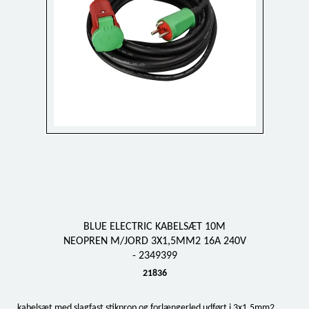
BLUE ELECTRIC KABELSÆT 10M
NEOPREN M/JORD 3X1,5MM2 16A 240V
- 2349399
21836
kabelsæt med slagfast stikprop og forlængerled udført i 3x1,5mm2