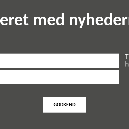
teret med nyhede
T
h
GODKEND