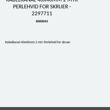
KABELKANAL 40X40MM 2 MTR
PERLEHVID FOR SKRUER -
2297711
6000043
Kabelkanal 40x40mm 2 mtr Perlehvid for skruer