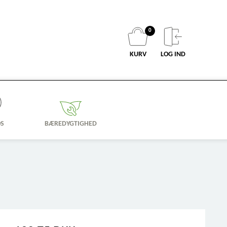
0
KURV
LOG IND
OS
BÆREDYGTIGHED