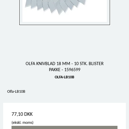
OLFA KNIVBLAD 18 MM - 10 STK. BLISTER
PAKKE - 1596599
OLFA-LB10B
Olfa-LB10B
77,10 DKK
(ekskl. moms)