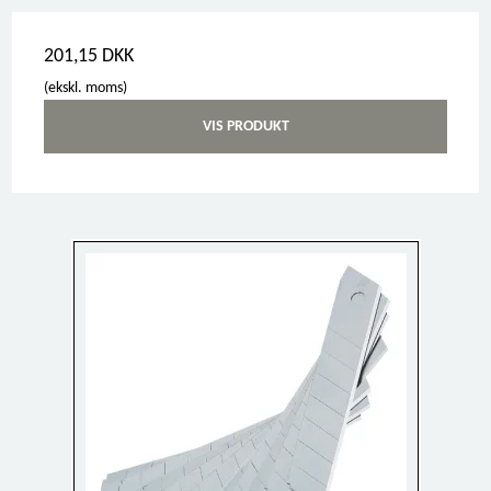
201,15 DKK
(ekskl. moms)
VIS PRODUKT