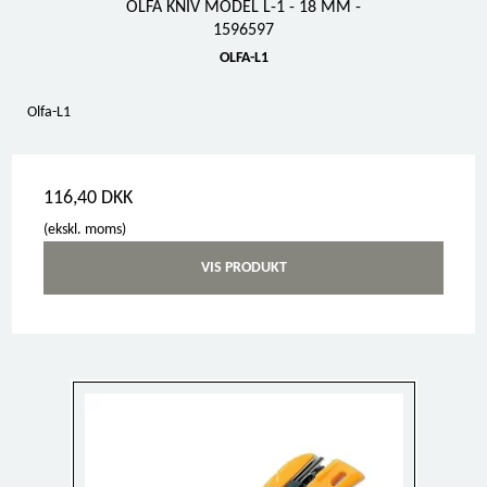
OLFA KNIV MODEL L-1 - 18 MM -
1596597
OLFA-L1
Olfa-L1
116,40 DKK
(ekskl. moms)
VIS PRODUKT