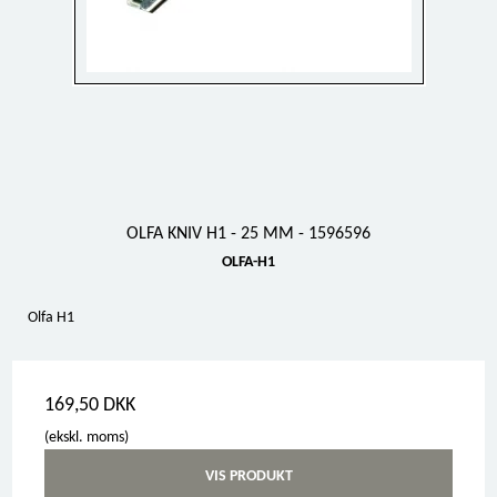
OLFA KNIV H1 - 25 MM - 1596596
OLFA-H1
Olfa H1
169,50 DKK
(ekskl. moms)
VIS PRODUKT