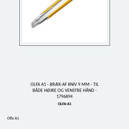
OLFA A1 - BRÆK-AF KNIV 9 MM - TIL
BÅDE HØJRE OG VENSTRE HÅND -
1796894
OLFA-A1
Olfa A1