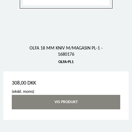
OLFA 18 MM KNIV M/MAGASIN PL-1 -
1680176
OLFA-PL1
308,00 DKK
(ekskl. moms)
VIS PRODUKT