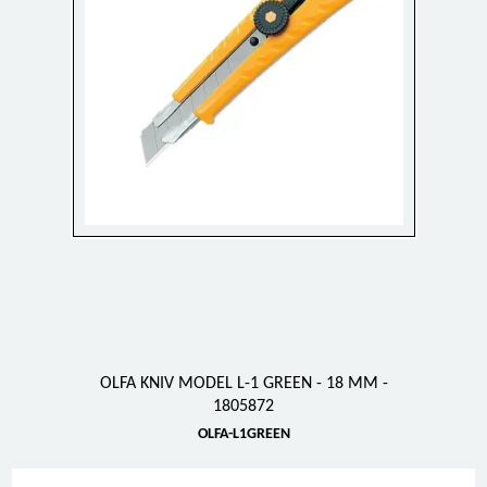
OLFA KNIV MODEL L-1 GREEN - 18 MM -
1805872
OLFA-L1GREEN