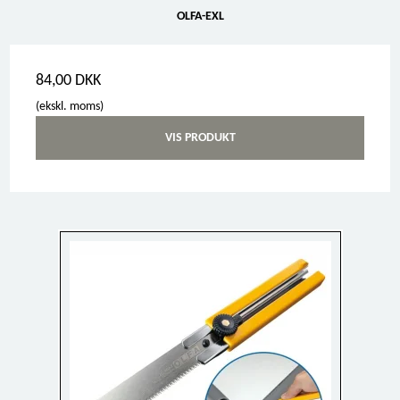
OLFA-EXL
84,00 DKK
(ekskl. moms)
VIS PRODUKT