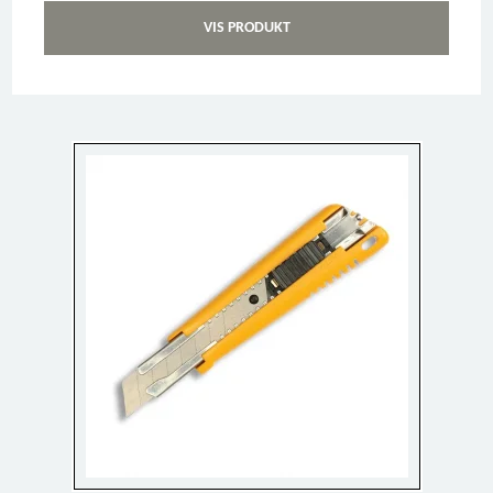
VIS PRODUKT