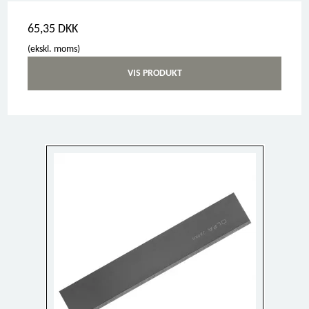
65,35 DKK
(ekskl. moms)
VIS PRODUKT