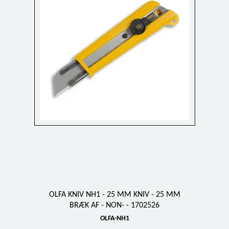
OLFA KNIV NH1 - 25 MM KNIV - 25 MM
BRÆK AF - NON- - 1702526
OLFA-NH1