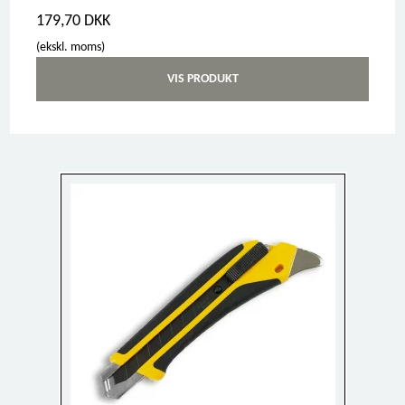
179,70 DKK
(ekskl. moms)
VIS PRODUKT