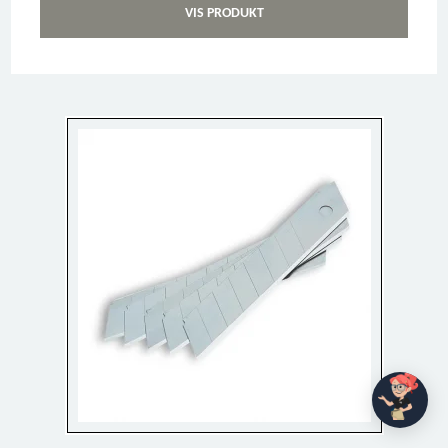
VIS PRODUKT