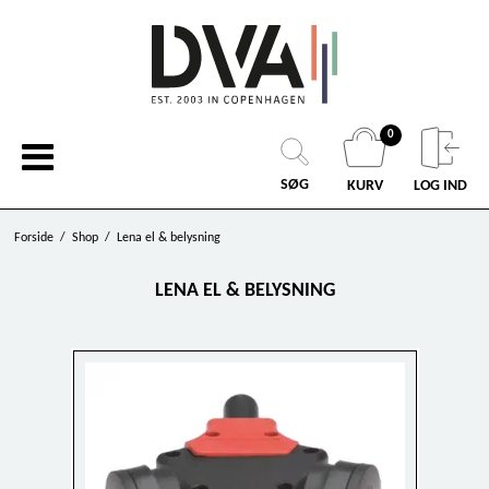
0
SØG
KURV
LOG IND
Forside
/
Shop
/
Lena el & belysning
LENA EL & BELYSNING