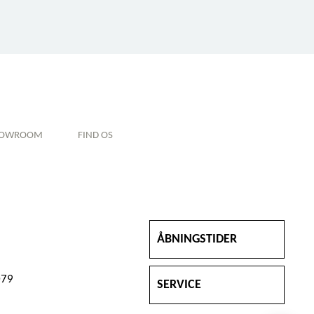
HOWROOM
FIND OS
ÅBNINGSTIDER
079
SERVICE