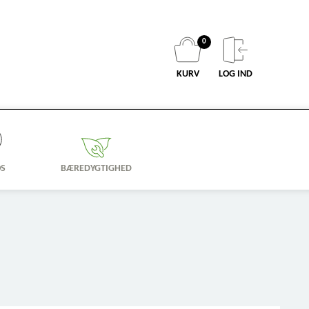
0
KURV
LOG IND
OS
BÆREDYGTIGHED