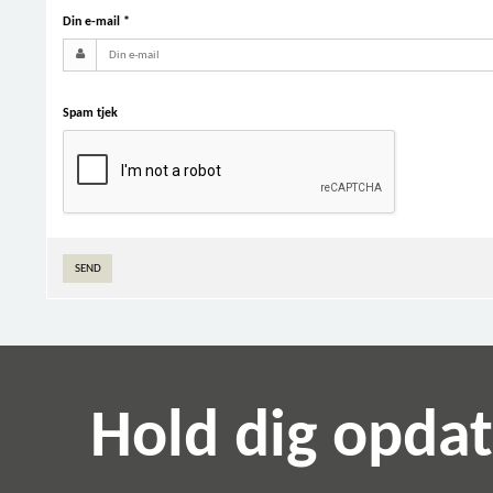
Din e-mail
*
Spam tjek
SEND
Hold dig opda