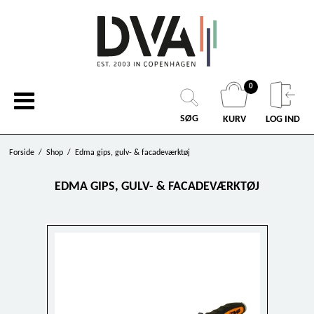
0
SØG
KURV
LOG IND
Forside
/
Shop
/
Edma gips, gulv- & facadeværktøj
EDMA GIPS, GULV- & FACADEVÆRKTØJ