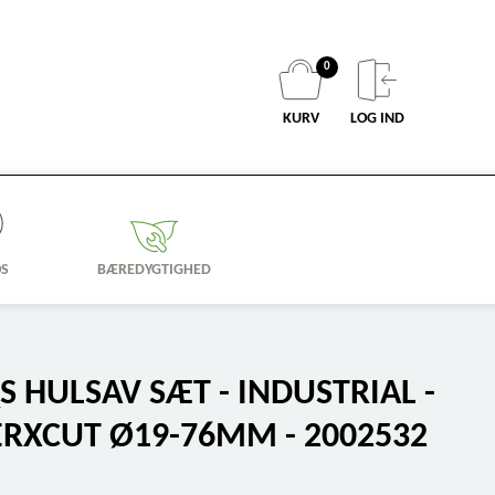
0
KURV
LOG IND
OS
BÆREDYGTIGHED
HULSAV SÆT - INDUSTRIAL -
RXCUT Ø19-76MM - 2002532