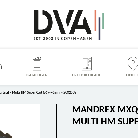
S
KATALOGER
PRODUKTBLADE
FIND 
strial - Multi HM SuperXcut Ø19-76mm - 2002532
MANDREX MXQS 
MULTI HM SUPE