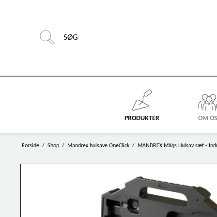
PRODUKTER
OM O
Forside
/
Shop
/
Mandrex hulsave OneClick
/
MANDREX MXqs Hulsav sæt - Indu