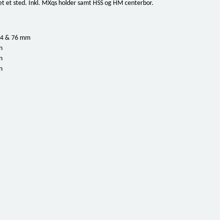
t et sted. Inkl. MXqs holder samt HSS og HM centerbor.
 64 & 76 mm
n
n
n