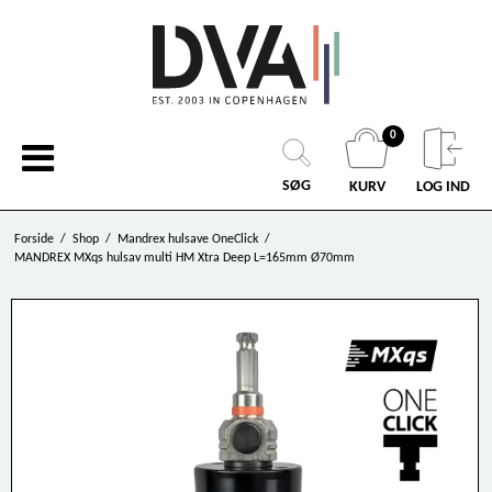
0
SØG
KURV
LOG IND
Forside
/
Shop
/
Mandrex hulsave OneClick
/
MANDREX MXqs hulsav multi HM Xtra Deep L=165mm Ø70mm