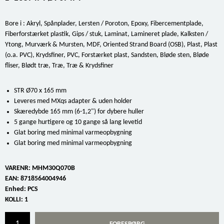
Bore i : Akryl, Spånplader, Lersten / Poroton, Epoxy, Fibercementplade,
Fiberforstærket plastik, Gips / stuk, Laminat, Lamineret plade, Kalksten /
Ytong, Murværk & Mursten, MDF, Oriented Strand Board (OSB), Plast, Plast
(o.a. PVC), Krydsfiner, PVC, Forstærket plast, Sandsten, Bløde sten, Bløde
fliser, Blødt træ, Træ, Træ & Krydsfiner
STR Ø70 x 165 mm
Leveres med MXqs adapter & uden holder
Skæredybde 165 mm (6-1,2") for dybere huller
5 gange hurtigere og 10 gange så lang levetid
Glat boring med minimal varmeopbygning
Glat boring med minimal varmeopbygning
VARENR:
MHM30Q070B
EAN:
8718564004946
Enhed:
PCS
KOLLI:
1