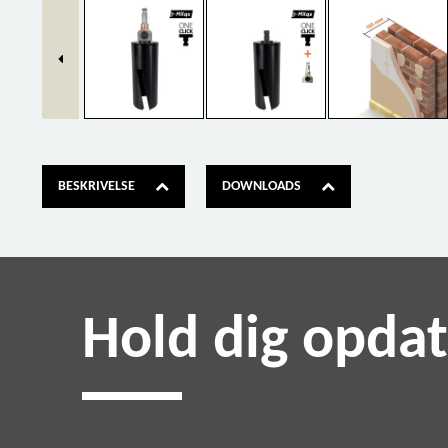
BESKRIVELSE
DOWNLOADS
Hold dig opda