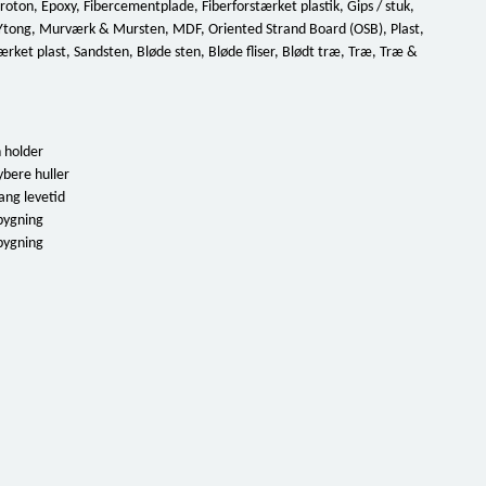
oroton, Epoxy, Fibercementplade, Fiberforstærket plastik, Gips / stuk,
 Ytong, Murværk & Mursten, MDF, Oriented Strand Board (OSB), Plast,
tærket plast, Sandsten, Bløde sten, Bløde fliser, Blødt træ, Træ, Træ &
 holder
bere huller
ang levetid
bygning
bygning