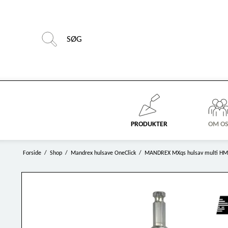
PRODUKTER
OM O
Forside
/
Shop
/
Mandrex hulsave OneClick
/
MANDREX MXqs hulsav multi H