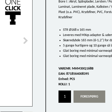
Bore i : Akryl, Spånplader, Lersten / P
Laminat, Lamineret plade, Kalksten /
Plast (o.a. PVC), Krydsfiner, PVC, Fors
Krydsfiner
STR Ø168 x 165 mm
Leveres med MXqs adapter & uden
Skæredybde 165 mm (6-1,2") for dy
5 gange hurtigere og 10 gange så l
Glat boring med minimal varmeop
Glat boring med minimal varmeop
VARENR:
MHM30Q168B
EAN:
8718564008395
Enhed:
PCS
KOLLI:
1
FORESPØRG