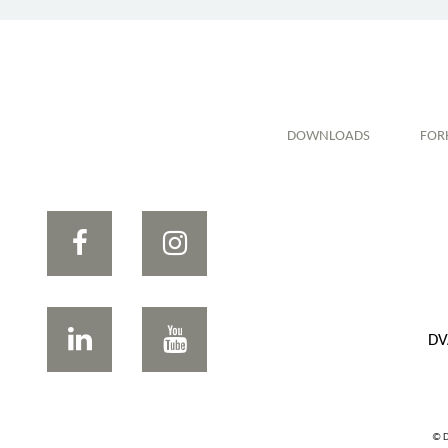
DOWNLOADS
FOR
DV
© D