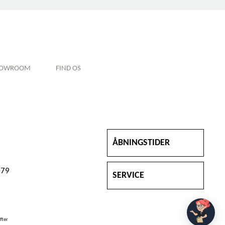
HOWROOM
FIND OS
ÅBNINGSTIDER
079
SERVICE
fter