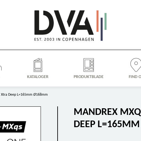
S
KATALOGER
PRODUKTBLADE
FIND 
M Xtra Deep L=165mm Ø168mm
MANDREX MXQS
DEEP L=165M