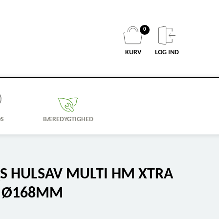
0
KURV
LOG IND
OS
BÆREDYGTIGHED
 HULSAV MULTI HM XTRA
M Ø168MM