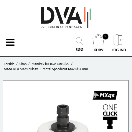
0
SØG
KURV
LOG IND
Forside
/
Shop
/
Mandrex hulsave OneClick
/
MANDREX MXqs hulsav Bi-metal SpeedXcut M42 Ø14 mm