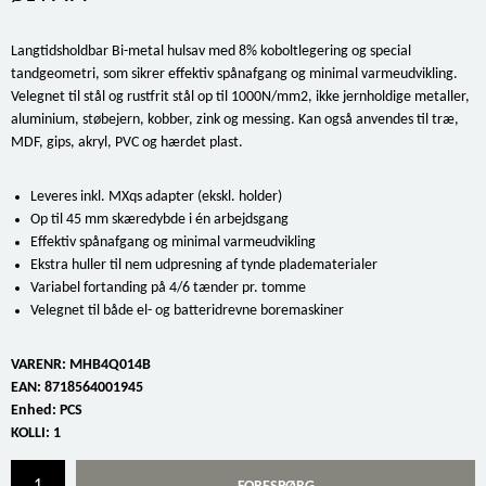
Langtidsholdbar Bi-metal hulsav med 8% koboltlegering og special
tandgeometri, som sikrer effektiv spånafgang og minimal varmeudvikling.
Velegnet til stål og rustfrit stål op til 1000N/mm2, ikke jernholdige metaller,
aluminium, støbejern, kobber, zink og messing. Kan også anvendes til træ,
MDF, gips, akryl, PVC og hærdet plast.
Leveres inkl. MXqs adapter (ekskl. holder)
Op til 45 mm skæredybde i én arbejdsgang
Effektiv spånafgang og minimal varmeudvikling
Ekstra huller til nem udpresning af tynde pladematerialer
Variabel fortanding på 4/6 tænder pr. tomme
Velegnet til både el- og batteridrevne boremaskiner
VARENR:
MHB4Q014B
EAN:
8718564001945
Enhed:
PCS
KOLLI:
1