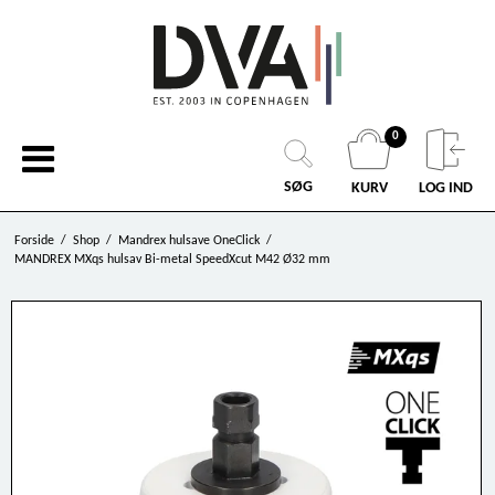
0
SØG
KURV
LOG IND
Forside
/
Shop
/
Mandrex hulsave OneClick
/
MANDREX MXqs hulsav Bi-metal SpeedXcut M42 Ø32 mm