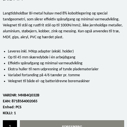
Langtidsholdbar Bi-metal hulsav med 8% koboltlegering og special
tandgeometri, som sikrer effektiv spånafgang og minimal varmeudvikling.
Velegnet til stål og rustfrit stål op til 1000N/mm2, ikke jernholdige metaller,
aluminium, støbejern, kobber, zink og messing. Kan også anvendes til træ,
MDF, gips, akryl, PVC og hærdet plast.
Leveres inkl. MXqs adapter (ekskl. holder)
Op til 45 mm skæredybde i én arbejdsgang
Effektiv spånafgang og minimal varmeudvikling
Ekstra huller til nem udpresning af tynde pladematerialer
Variabel fortanding på 4/6 tænder pr. tomme
Velegnet til både el- og batteridrevne boremaskiner
VARENR:
MHB4Q032B
EAN:
8718564002065
Enhed:
PCS
KOLLI:
1