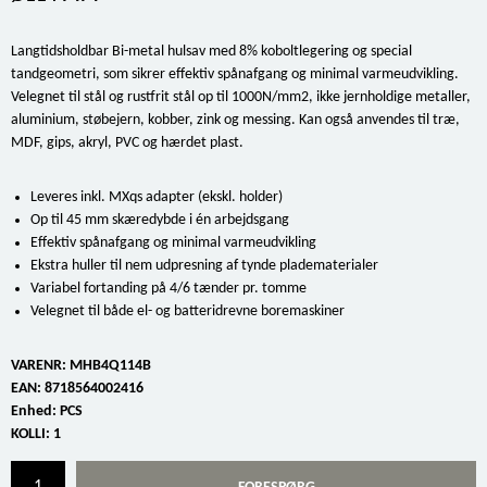
Langtidsholdbar Bi-metal hulsav med 8% koboltlegering og special
tandgeometri, som sikrer effektiv spånafgang og minimal varmeudvikling.
Velegnet til stål og rustfrit stål op til 1000N/mm2, ikke jernholdige metaller,
aluminium, støbejern, kobber, zink og messing. Kan også anvendes til træ,
MDF, gips, akryl, PVC og hærdet plast.
Leveres inkl. MXqs adapter (ekskl. holder)
Op til 45 mm skæredybde i én arbejdsgang
Effektiv spånafgang og minimal varmeudvikling
Ekstra huller til nem udpresning af tynde pladematerialer
Variabel fortanding på 4/6 tænder pr. tomme
Velegnet til både el- og batteridrevne boremaskiner
VARENR:
MHB4Q114B
EAN:
8718564002416
Enhed:
PCS
KOLLI:
1