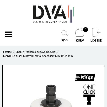
0
SØG
KURV
LOG IND
Forside
/
Shop
/
Mandrex hulsave OneClick
/
MANDREX MXqs hulsav Bi-metal SpeedXcut M42 Ø114 mm