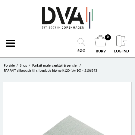
0
SØG
KURV
LOG IND
Forside
/
Shop
/
Parfait malerværktøj & pensler
/
PARFAIT slibepapir til slibeplade hjørne K120 (pk/10) - 2108393