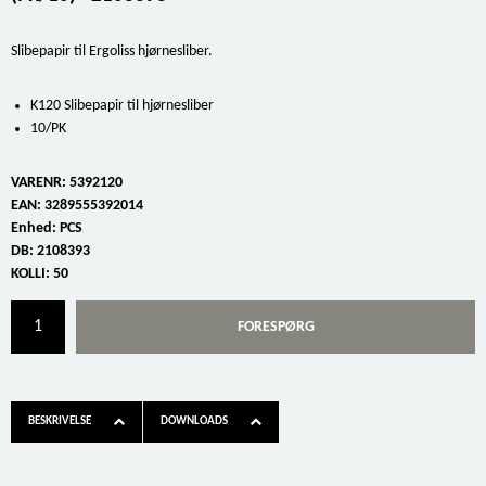
Slibepapir til Ergoliss hjørnesliber.
K120 Slibepapir til hjørnesliber
10/PK
VARENR:
5392120
EAN:
3289555392014
Enhed:
PCS
DB:
2108393
KOLLI:
50
FORESPØRG
BESKRIVELSE
DOWNLOADS