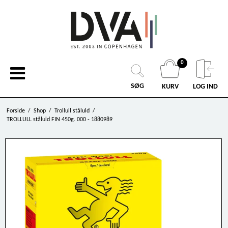
0
SØG
KURV
LOG IND
Forside
/
Shop
/
Trollull ståluld
/
TROLLULL ståluld FIN 450g. 000 - 1880989