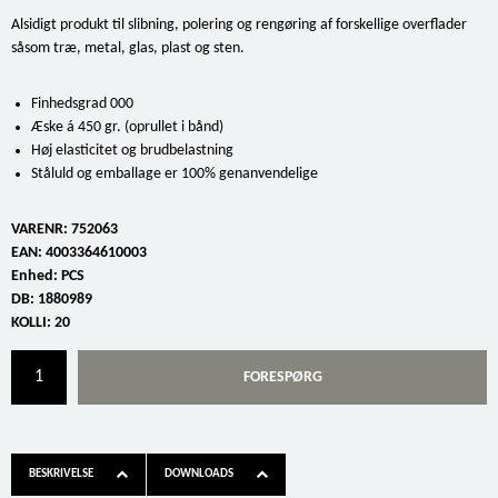
Alsidigt produkt til slibning, polering og rengøring af forskellige overflader
såsom træ, metal, glas, plast og sten.
Finhedsgrad 000
Æske á 450 gr. (oprullet i bånd)
Høj elasticitet og brudbelastning
Ståluld og emballage er 100% genanvendelige
VARENR:
752063
EAN:
4003364610003
Enhed:
PCS
DB:
1880989
KOLLI:
20
FORESPØRG
BESKRIVELSE
DOWNLOADS