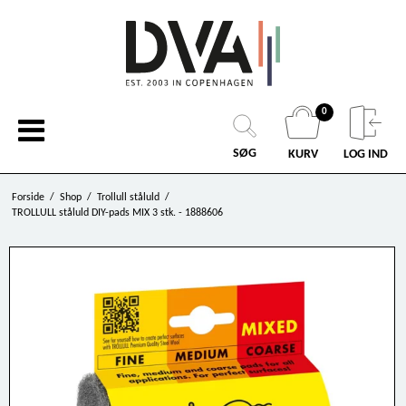
0
SØG
KURV
LOG IND
Forside
/
Shop
/
Trollull ståluld
/
TROLLULL ståluld DIY-pads MIX 3 stk. - 1888606