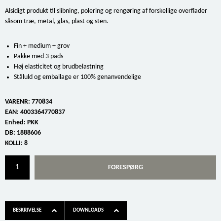
Alsidigt produkt til slibning, polering og rengøring af forskellige overflader
såsom træ, metal, glas, plast og sten.
Fin + medium + grov
Pakke med 3 pads
Høj elasticitet og brudbelastning
Ståluld og emballage er 100% genanvendelige
VARENR:
770834
EAN:
4003364770837
Enhed:
PKK
DB:
1888606
KOLLI:
8
FORESPØRG
BESKRIVELSE
DOWNLOADS