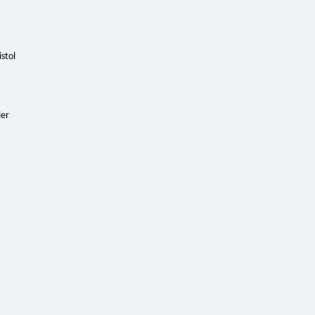
stol
ier