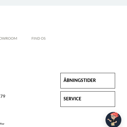
HOWROOM
FIND OS
ÅBNINGSTIDER
079
SERVICE
fter