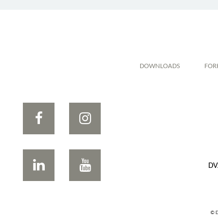
DOWNLOADS
FOR
DV
© D