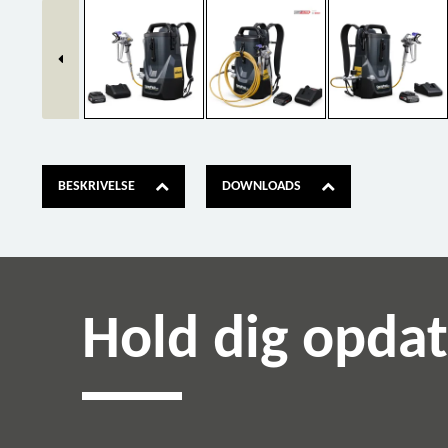
BESKRIVELSE
DOWNLOADS
Hold dig opda