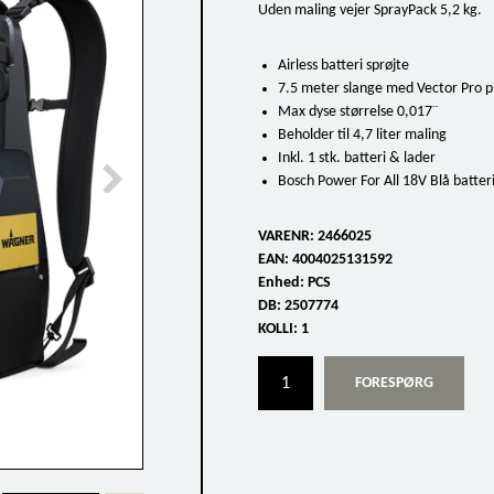
Uden maling vejer SprayPack 5,2 kg.
Airless batteri sprøjte
7.5 meter slange med Vector Pro pi
Max dyse størrelse 0,017¨
Beholder til 4,7 liter maling
Inkl. 1 stk. batteri & lader
Bosch Power For All 18V Blå batter
VARENR:
2466025
EAN:
4004025131592
Enhed:
PCS
DB:
2507774
KOLLI:
1
FORESPØRG