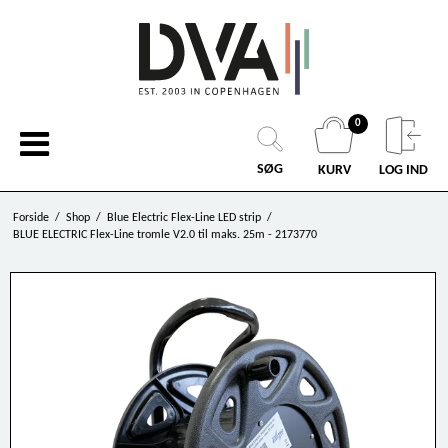
0
SØG
KURV
LOG IND
Forside
/
Shop
/
Blue Electric Flex-Line LED strip
/
BLUE ELECTRIC Flex-Line tromle V2.0 til maks. 25m - 2173770