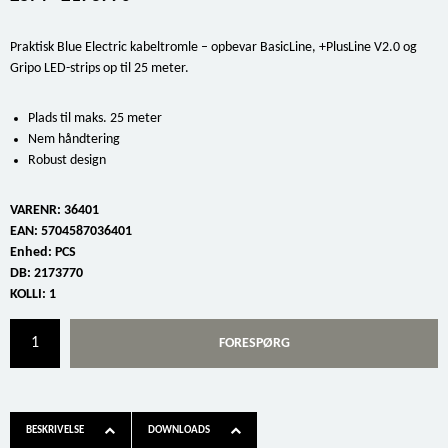
Praktisk Blue Electric kabeltromle – opbevar BasicLine, +PlusLine V2.0 og
Gripo LED-strips op til 25 meter.
Plads til maks. 25 meter
Nem håndtering
Robust design
VARENR:
36401
EAN:
5704587036401
Enhed:
PCS
DB:
2173770
KOLLI:
1
FORESPØRG
BESKRIVELSE
DOWNLOADS